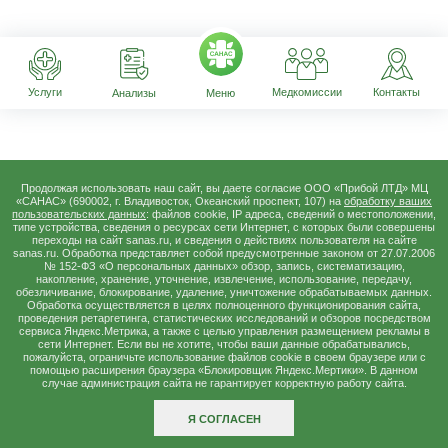
Услуги
Медкомиссии
Контакты
Анализы
Меню
Продолжая использовать наш сайт, вы даете согласие ООО «Прибой ЛТД» МЦ
«САНАС» (690002, г. Владивосток, Океанский проспект, 107) на
обработку ваших
пользовательских данных
: файлов cookie, IP адреса, сведений о местоположении,
типе устройства, сведения о ресурсах сети Интернет, с которых были совершены
переходы на сайт sanas.ru, и сведения о действиях пользователя на сайте
sanas.ru. Обработка представляет собой предусмотренные законом от 27.07.2006
№ 152-ФЗ «О персональных данных» обзор, запись, систематизацию,
накопление, хранение, уточнение, извлечение, использование, передачу,
обезличивание, блокирование, удаление, уничтожение обрабатываемых данных.
Обработка осуществляется в целях полноценного функционирования сайта,
проведения ретаргетинга, статистических исследований и обзоров посредством
сервиса Яндекс.Метрика, а также с целью управления размещением рекламы в
сети Интернет. Если вы не хотите, чтобы ваши данные обрабатывались,
пожалуйста, ограничьте использование файлов сookie в своем браузере или с
помощью расширения браузера «Блокировщик Яндекс.Мертики». В данном
случае администрация сайта не гарантирует корректную работу сайта.
Я СОГЛАСЕН