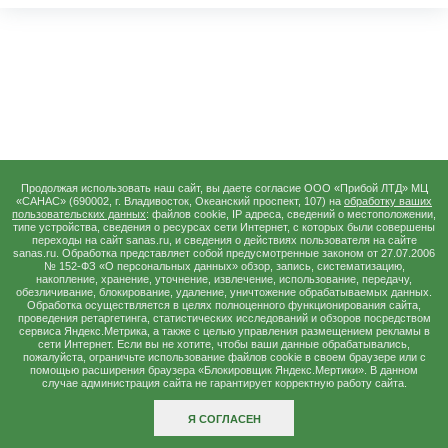
Продолжая использовать наш сайт, вы даете согласие ООО «Прибой ЛТД» МЦ
«САНАС» (690002, г. Владивосток, Океанский проспект, 107) на
обработку ваших
пользовательских данных
: файлов cookie, IP адреса, сведений о местоположении,
типе устройства, сведения о ресурсах сети Интернет, с которых были совершены
переходы на сайт sanas.ru, и сведения о действиях пользователя на сайте
sanas.ru. Обработка представляет собой предусмотренные законом от 27.07.2006
№ 152-ФЗ «О персональных данных» обзор, запись, систематизацию,
накопление, хранение, уточнение, извлечение, использование, передачу,
обезличивание, блокирование, удаление, уничтожение обрабатываемых данных.
Обработка осуществляется в целях полноценного функционирования сайта,
проведения ретаргетинга, статистических исследований и обзоров посредством
сервиса Яндекс.Метрика, а также с целью управления размещением рекламы в
сети Интернет. Если вы не хотите, чтобы ваши данные обрабатывались,
пожалуйста, ограничьте использование файлов сookie в своем браузере или с
помощью расширения браузера «Блокировщик Яндекс.Мертики». В данном
случае администрация сайта не гарантирует корректную работу сайта.
Я СОГЛАСЕН