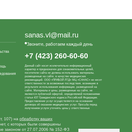
sanas.vl@mail.ru
Звоните, работаем каждый день
ьства
+7 (423) 260-60-60
ощь
Данный сайт носит исключительно информационный
характер и предназначен для ознакомительных целей,
посетители сайта не должны использовать материалы,
ледования
размещенные на сайте, в качестве медицинских
рекомендаций. ООО «ПРИБОЙ ЛТД» МЦ «САНАС» не несет
ответственности за возможные последствия, возникшие в
результате использования информации, размещенной на
сайте. Материалы и цены, размещенные на сайте, не
являются публичной офертой, определяемой положениями
статьи 437 Гражданского кодекса Российской Федерации.
Предоставление услуг осуществляется на основании
договора об оказании медицинских услуг. Просьба перед
получением услуги уточнять цены у ответственных
сотрудников клиники.
т, 107) на
обработку ваших
рнет, с которых были совершены
ые законом от 27.07.2006 № 152-ФЗ