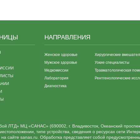
АНИЦЫ
НАПРАВЛЕНИЯ
Я
Женское здоровье
Хирургические вмешател
Мужское здоровье
Узкие специалисты
ИССИИ
Медкомиссии
Травматологическая пом
ЛИСТЫ
Лаборатория
Рентгенологические исс
АНИИ
Диагностика
И
ТЫ
ой ЛТД» МЦ «САНАС» (690002, г. Владивосток, Океанский проспек
о местоположении, типе устройства, сведения о ресурсах сети Инте
я на сайте sanas.ru. Обработка представляет собой предусмотренн