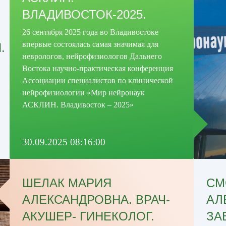
ВЛАДИВОСТОК-2025.
26 сентября 2025 года во Владивостоке
впервые состоялась самая значимая для
.
неврологов, нейрофизиологов Дальнего
Востока научно-практическая конференция
Ассоциации специалистов по клинической
нейрофизиологии «Мир нейронаук
АСКЛИН. Владивосток – 2025»
30.09.2025 08:16:00
ШЕЛАК МАРИЯ
СМ
АЛЕКСАНДРОВНА. ВРАЧ-
АЛ
АКУШЕР- ГИНЕКОЛОГ.
ЗА