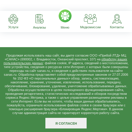
Услуги
Медкомиссии
Контакты
Анализы
Меню
Продолжая использовать наш сайт, вы даете согласие ООО «Прибой ЛТД» МЦ
«САНАС» (690002, г. Владивосток, Океанский проспект, 107) на
обработку ваших
пользовательских данных
: файлов cookie, IP адреса, сведений о местоположении,
типе устройства, сведения о ресурсах сети Интернет, с которых были совершены
переходы на сайт sanas.ru, и сведения о действиях пользователя на сайте
sanas.ru. Обработка представляет собой предусмотренные законом от 27.07.2006
№ 152-ФЗ «О персональных данных» обзор, запись, систематизацию,
накопление, хранение, уточнение, извлечение, использование, передачу,
обезличивание, блокирование, удаление, уничтожение обрабатываемых данных.
Обработка осуществляется в целях полноценного функционирования сайта,
проведения ретаргетинга, статистических исследований и обзоров посредством
сервиса Яндекс.Метрика, а также с целью управления размещением рекламы в
сети Интернет. Если вы не хотите, чтобы ваши данные обрабатывались,
пожалуйста, ограничьте использование файлов сookie в своем браузере или с
помощью расширения браузера «Блокировщик Яндекс.Мертики». В данном
случае администрация сайта не гарантирует корректную работу сайта.
Я СОГЛАСЕН