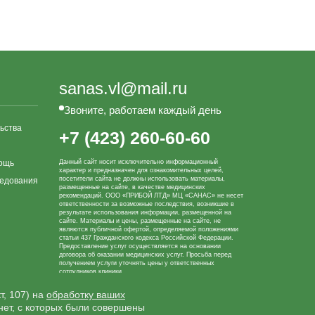
sanas.vl@mail.ru
Звоните, работаем каждый день
ьства
+7 (423) 260-60-60
ощь
Данный сайт носит исключительно информационный
характер и предназначен для ознакомительных целей,
посетители сайта не должны использовать материалы,
ледования
размещенные на сайте, в качестве медицинских
рекомендаций. ООО «ПРИБОЙ ЛТД» МЦ «САНАС» не несет
ответственности за возможные последствия, возникшие в
результате использования информации, размещенной на
сайте. Материалы и цены, размещенные на сайте, не
являются публичной офертой, определяемой положениями
статьи 437 Гражданского кодекса Российской Федерации.
Предоставление услуг осуществляется на основании
договора об оказании медицинских услуг. Просьба перед
получением услуги уточнять цены у ответственных
сотрудников клиники.
т, 107) на
обработку ваших
рнет, с которых были совершены