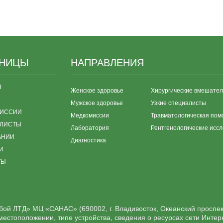
АНИЦЫ
НАПРАВЛЕНИЯ
Я
Женское здоровье
Хирургические вмешател
Мужское здоровье
Узкие специалисты
ИССИИ
Медкомиссии
Травматологическая пом
ЛИСТЫ
Лаборатория
Рентгенологические исс
АНИИ
Диагностика
И
ТЫ
ой ЛТД» МЦ «САНАС» (690002, г. Владивосток, Океанский проспек
о местоположении, типе устройства, сведения о ресурсах сети Инте