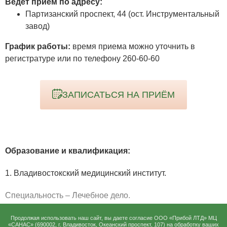
Ведет прием по адресу:
Партизанский проспект, 44 (ост. Инструментальный
завод)
График работы:
время приема можно уточнить в
регистратуре или по телефону 260-60-60
ЗАПИСАТЬСЯ НА ПРИЁМ
Образование и квалификация:
1. Владивостокский медицинский институт.
Специальность – Лечебное дело.
Год окончания – 1992.
Продолжая использовать наш сайт, вы даете согласие ООО «Прибой ЛТД» МЦ
«САНАС» (690002, г. Владивосток, Океанский проспект, 107) на
обработку ваших