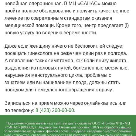
новейшая операционная. В МЦ «САНАС» можно
пройти полное обследование и получить качественное
лечение по современным стандартам оказания
медицинской помощи. Кроме того, центр предлагает (!)
новую услугу по ведению беременности.
Даже если женщину ничего не беспокоит, ей следует
посещать гинеколога не реже чем один раз в полгода.
А появление таких симптомов, как боли внизу живота,
выделения из половых путей, болезненные месячные,
нарушения менструального цикла, проблемы с
зачатием или вынашиванием плода, должны стать
поводом для немедленного обращения к врачу.
Записаться на прием можно через онлайн-запись или
по телефону:
8 (423) 260-60-60
.
Продолжая использовать наш сайт, вы даете согласие ООО «Прибой ЛТД» МЦ
«САНАС» (690002, г. Владивосток, Океанский проспект, 107) на
обработку ваших
пользовательских данных
: файлов cookie, IP адреса, сведений о местоположении,
типе устройства, сведения о ресурсах сети Интернет, с которых были совершены