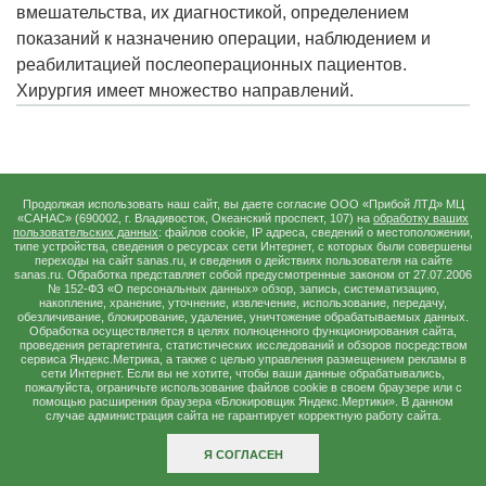
вмешательства, их диагностикой, определением
показаний к назначению операции, наблюдением и
реабилитацией послеоперационных пациентов.
Хирургия имеет множество направлений.
Продолжая использовать наш сайт, вы даете согласие ООО «Прибой ЛТД» МЦ
«САНАС» (690002, г. Владивосток, Океанский проспект, 107) на
обработку ваших
пользовательских данных
: файлов cookie, IP адреса, сведений о местоположении,
типе устройства, сведения о ресурсах сети Интернет, с которых были совершены
переходы на сайт sanas.ru, и сведения о действиях пользователя на сайте
sanas.ru. Обработка представляет собой предусмотренные законом от 27.07.2006
№ 152-ФЗ «О персональных данных» обзор, запись, систематизацию,
накопление, хранение, уточнение, извлечение, использование, передачу,
обезличивание, блокирование, удаление, уничтожение обрабатываемых данных.
Обработка осуществляется в целях полноценного функционирования сайта,
проведения ретаргетинга, статистических исследований и обзоров посредством
сервиса Яндекс.Метрика, а также с целью управления размещением рекламы в
сети Интернет. Если вы не хотите, чтобы ваши данные обрабатывались,
Услуги
Медкомиссии
Контакты
Анализы
Меню
пожалуйста, ограничьте использование файлов сookie в своем браузере или с
помощью расширения браузера «Блокировщик Яндекс.Мертики». В данном
случае администрация сайта не гарантирует корректную работу сайта.
Я СОГЛАСЕН